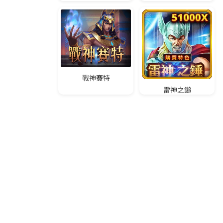
延伸閱讀好文章：
百家樂攻略玩法：除了看路還能怎麼
贏？專業玩家不藏私分享！
玩家真實評價整理
從「
」及其他論壇整理的真實玩家評
大老爺娛樂城dcard
價顯示，大多數玩家對平台的出金表現持肯定態度。多數
正面留言提到，出金流程透明、客服回應迅速，並且系統
穩定，特別是
操作流暢、遊戲體驗順暢。
卡利系統
不過，也有部分玩家反映個別遊戲的出金限制問題。例如
某些熱門老虎機遊戲，因
備用帳號審核或額度上限而
TU
需要額外等待。從整體趨勢來看，「大老爺娛樂城
dcar
」上對平台的評價仍以正面為主，特別是對新手玩家而
d
言，客服及卡利系統提供的操作便利，讓出金問題大幅降
低焦慮感。