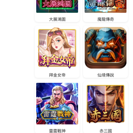
能有清楚判斷。
大老爺娛樂城出金疑慮解析
不少玩家在網路上討論「大老爺娛樂城會出金嗎」時，最
常見的問題是出金流程是否順暢、提款是否受限，以及是
否存在延遲或拒絕出金的狀況。根據多方玩家分享，大老
爺娛樂城的出金速度普遍落在24至48小時之間，但也有少
數玩家反映遇到額外審核流程，例如系統驗證或
TU備用
資料確認，導致出金延遲。
值得注意的是，「
」的問題也經常被提
大老爺娛樂城傳票
及。有玩家表示，在某些高額出金交易中，平台會要求提
供額外證明文件，甚至需要生成「傳票」以完成提款流
程。這種做法雖然增加安全性，但對急需資金的玩家來說
可能會造成不便。因此，在評估「大老爺娛樂城會出金
嗎」時，必須將安全性與便利性兩方面同時考量。